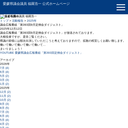
愛媛県議会議員 福羅浩一 公式ホームページ
トップ
>
活動報告
>
2025年
活動報告
議会広報番組「第393回9月定例会ダイジェスト」
2025年12月12日
議会広報番組「第393回9月定例会ダイジェスト」が放送されております。
大根役者ですが、是非ご覧ください。
県議の皆様には順次出演していただこうと考えておりますので、拡散の程宜しくお願い致します。
働いて働いて働いて働いて働いて…
まいりましょう！
YOUTUBE 愛媛県議会広報番組「第393回定例会ダイジェスト」
アーカイブ
2026年
7月 (4)
6月 (4)
5月 (2)
3月 (3)
1月 (2)
2025年
12月 (2)
11月 (2)
10月 (2)
9月 (3)
8月 (5)
7月 (3)
6月 (4)
5月 (4)
4月 (2)
3月 (4)