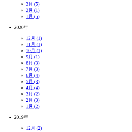
3月 (5)
2月 (1)
1月 (5)
2020年
12月 (1)
11月 (1)
10月 (1)
9月 (1)
8月 (3)
7月 (3)
6月 (4)
5月 (3)
4月 (4)
3月 (2)
2月 (3)
1月 (2)
2019年
12月 (2)