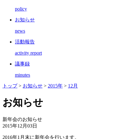
policy
お知らせ
news
活動報告
activity report
議事録
minutes
トップ
>
お知らせ
>
2015年
>
12月
お知らせ
新年会のお知らせ
2015年12月03日
2016年1月末に新年会を行います。