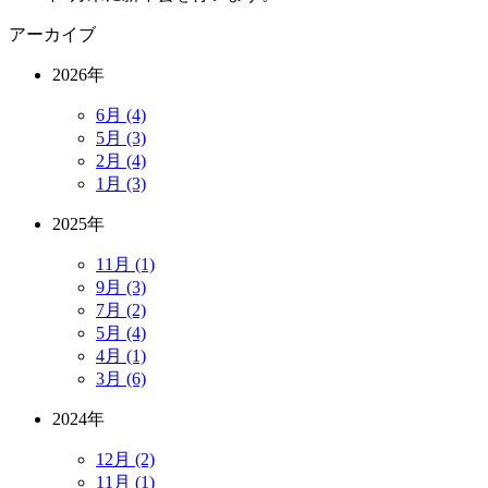
アーカイブ
2026年
6月 (4)
5月 (3)
2月 (4)
1月 (3)
2025年
11月 (1)
9月 (3)
7月 (2)
5月 (4)
4月 (1)
3月 (6)
2024年
12月 (2)
11月 (1)