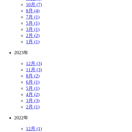
10月 (7)
8月 (4)
7月 (1)
5月 (1)
3月 (1)
2月 (2)
1月 (1)
2023年
12月 (3)
11月 (3)
8月 (2)
6月 (1)
5月 (1)
4月 (2)
3月 (3)
2月 (1)
2022年
12月 (1)