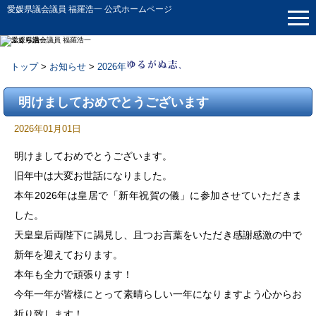
愛媛県議会議員 福羅浩一 公式ホームページ
トップ
>
お知らせ
>
2026年
お知らせ
明けましておめでとうございます
2026年01月01日
明けましておめでとうございます。
旧年中は大変お世話になりました。
本年2026年は皇居で「新年祝賀の儀」に参加させていただきま
した。
天皇皇后両陛下に謁見し、且つお言葉をいただき感謝感激の中で
新年を迎えております。
本年も全力で頑張ります！
今年一年が皆様にとって素晴らしい一年になりますよう心からお
祈り致します！