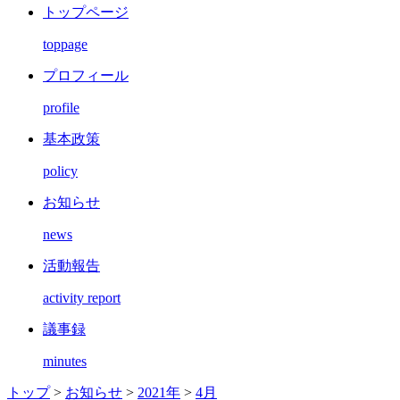
トップページ
toppage
プロフィール
profile
基本政策
policy
お知らせ
news
活動報告
activity report
議事録
minutes
トップ
>
お知らせ
>
2021年
>
4月