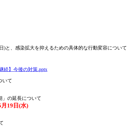
9日)と、感染拡大を抑えるための具体的な行動変容について
続】今後の対策.pptx
ついて
期」の延長について
5月19日(水)
て