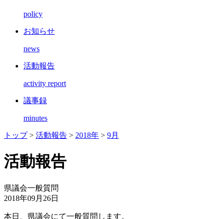
policy
お知らせ
news
活動報告
activity report
議事録
minutes
トップ
>
活動報告
>
2018年
>
9月
活動報告
県議会一般質問
2018年09月26日
本日、県議会にて一般質問します。