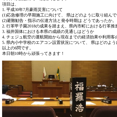
項目は、
1. 平成30年7月豪雨災害について
(1)応急修理の早期施工に向けて、 県はどのように取り組ん
(2)避難勧告・指示の伝達方法と発令時期は どうであった
2. 行革甲子園2018の成果を踏まえ、県内市町における行革
3. 福井国体における本県の成績の見通しはどうか
4. チェジュ航空の運航開始から現在までの経済効果や利用
5. 県内小中学校のエアコン設置状況について、 県はどの
以上の6問です。
本日朝10時から頑張ってきます！