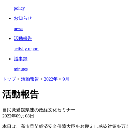
policy
お知らせ
news
活動報告
activity report
議事録
minutes
トップ
>
活動報告
>
2022年
>
9月
活動報告
自民党愛媛県連の政経文化セミナー
2022年09月08日
本日は、高市早苗経済安全保障大臣をお迎えし感染対策を万