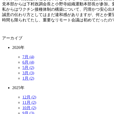
党本部からは下村政調会長と小野寺組織運動本部長が参加。
私からはワクチン接種体制の構築について、円滑かつ安心出
誠意の伝わり方としてはまだ違和感がありますが、何とか要
時間も限られてたし、重要なリモート会議は初めてだったの
アーカイブ
2026年
7月 (4)
6月 (4)
5月 (2)
3月 (3)
1月 (2)
2025年
12月 (2)
11月 (2)
10月 (2)
9月 (3)