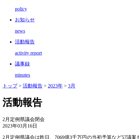
policy
お知らせ
news
活動報告
activity report
議事録
minutes
トップ
>
活動報告
>
2023年
>
3月
活動報告
2月定例県議会閉会
2023年03月16日
2月定例県議会は昨日、7069億3千万円の当初予算など57議